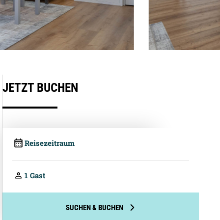
Preis pro Person pro Nacht
JETZT BUCHEN
4,10
€
4.8
2,05
€
Telefonische Beratung
4,10
€
2,05
€
10,00
€
10,00
€
10,00
€
33,00
€
35,00
€
Preis pro Nacht