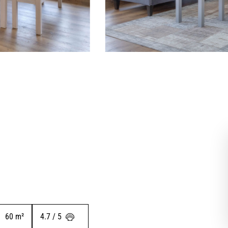
Westerland HS
5
5
Westerland NS
Sauberkeit
Freundlichkeit
Westerland HS
Westerland NS
Preis pro Person
60
 m²
4.7 / 5 