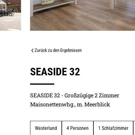
Kurkarten Erw.
Zurück zu den Ergebnissen
01.05.2026 - 31.10.2026
4.5
01.11.2026 - 30.04.2027
SEASIDE 32
Ausstattung
4.7 / 5
30.04.2027 - 01.11.2027
31.10.2027 - 30.04.2028
Handtücher Set
SEASIDE 32 - Großzügige 2 Zimmer
Hochstuhl
Maisonettenwhg., m. Meerblick
Kinderbett (ohne Matratze)
WEITERE BEWERTUNGEN EINBLENDEN
Wäschepakete
Vertragsgebühr
Westerland
4
 Personen
1
 Schlafzimmer
Miete