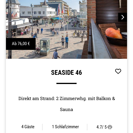
Next
Ab
76,00
€
SEASIDE 46
Direkt am Strand: 2 Zimmerwhg. mit Balkon &
Sauna
4 Gäste
1
Schlafzimmer
4.7
/ 5