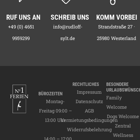
RUF UNS AN
SCHREIB UNS
KOMM VORBEI
+49 (0) 4651
info@rudloff-
Strandstraße 27 ·
9959299
sylt.de
25980 Westerland
RECHTLICHES
BESONDERE
URLAUBSWÜNSC
Impressum
BÜROZEITEN
Family
Montag-
Datenschutz
Welcome
Freitag 09:00 –
AGB
Dogs Welcome
13:00 Uhr
Vermietungsbedingungen
Zentral
Widerrufsbelehrung
Wellness
14:00 – 17:00