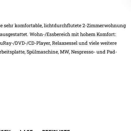
iese sehr komfortable, lichtdurchflutete 2-Zimmerwohnung
A Saison
en ausgestattet. Wohn-/Essbereich mit hohem Komfort:
B Saison
C Saison
uRay-/DVD-/CD-Player, Relaxsessel und viele weitere
A Saison
rbeitsplatte, Spülmaschine, MW, Nespresso- und Pad-
C Saison
B Saison
A Saison
B Saison
C Saison
A Saison