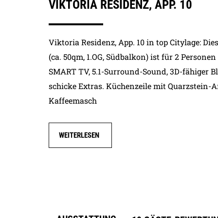
VIKTORIA RESIDENZ, APP. 10
Vertragsgebühr
Miete
Viktoria Residenz, App. 10 in top Citylage: D
28.06.2026 - 13.09.2026
(ca. 50qm, 1.OG, Südbalkon) ist für 2 Person
13.09.2026 - 01.11.2026
01.11.2026 - 21.12.2026
SMART TV, 5.1-Surround-Sound, 3D-fähiger Bl
21.12.2026 - 05.01.2027
schicke Extras. Küchenzeile mit Quarzstein-A
05.01.2027 - 20.03.2027
Kaffeemasch
20.03.2027 - 28.06.2027
28.06.2027 - 12.09.2027
WEITERLESEN
12.09.2027 - 31.10.2027
31.10.2027 - 19.12.2027
19.12.2027 - 06.01.2028
Endreinigung