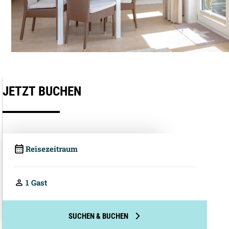
Preis pro Person pro Nacht
JETZT BUCHEN
4,10
€
4.8
2,05
€
Telefonische Beratung
4,10
€
2,05
€
10,00
€
10,00
€
10,00
€
Preis pro Person
0,00
€