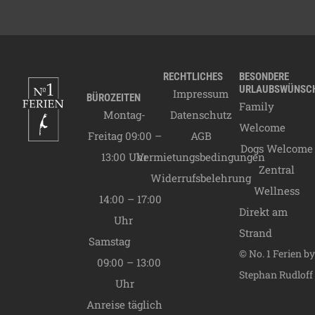
05.01.2027
A Saison
70,00
€
05.01.2027 -
20.03.2027
C Saison
45,00
€
20.03.2027 -
28.06.2027
B Saison
60,00
€
RECHTLICHES
BESONDERE
URLAUBSWÜNSC
Impressum
28.06.2027 -
BÜROZEITEN
Family
12.09.2027
A Saison
70,00
€
Montag-
Datenschutz
Welcome
12.09.2027 -
Freitag 09:00 –
AGB
31.10.2027
B Saison
60,00
€
Dogs Welcome
13:00 Uhr
Vermietungsbedingungen
31.10.2027 -
Zentral
Widerrufsbelehrung
19.12.2027
C Saison
45,00
€
Wellness
19.12.2027 -
14:00 – 17:00
Direkt am
06.01.2028
A Saison
70,00
€
Uhr
Endreinigung
Strand
90,00
€
Samstag
© No. 1 Ferien by
09:00 – 13:00
Stephan Rudloff
Uhr
Anreise täglich