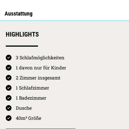
HIGHLIGHTS
3 Schlafmöglichkeiten
1 davon nur für Kinder
4.7 / 5
Kurkarten Erw.
Preis pro Person
2 Zimmer insgesamt
pro Nacht
01.05.2026 -
1 Schlafzimmer
31.10.2026
Westerland HS
4,10
€
4.5
1 Badezimmer
01.11.2026 -
Ausstattung
30.04.2027
Westerland NS
2,05
€
Dusche
30.04.2027 -
40m² Größe
4.7
01.11.2027
Westerland HS
4,10
€
Sauberkeit