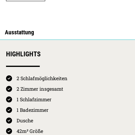
HIGHLIGHTS
2 Schlafmöglichkeiten
4.6 / 5
Kurkarten Erw.
Preis pro Person
2 Zimmer insgesamt
pro Nacht
01.05.2026 -
Westerland
1 Schlafzimmer
31.10.2026
HS
4,10
€
4.4
1 Badezimmer
01.11.2026 -
Westerland
Ausstattung
30.04.2027
NS
2,05
€
Dusche
30.04.2027 -
Westerland
42m² Größe
4.7
01.11.2027
HS
4,10
€