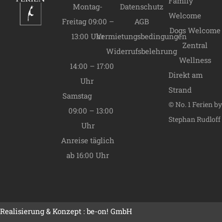
Family
Montag-
Datenschutz
05.09.2027 -
Welcome
Freitag 09:00 –
AGB
07.11.2027
B Saison
159,00
€
Dogs Welcome
13:00 Uhr
Vermietungsbedingungen
07.11.2027 -
Zentral
27.12.2027
C Saison
129,00
€
Widerrufsbelehrung
Wellness
27.12.2027 -
14:00 – 17:00
02.01.2028
A Saison
219,00
€
Direkt am
Uhr
03.01.2028 -
Strand
Samstag
09.01.2028
B Saison
159,00
€
© No. 1 Ferien by
Endreinigung
09:00 – 13:00
205,00
€
Stephan Rudloff
Wäschepaket
Preis pro
Uhr
Person
38,00
€
Anreise täglich
Hochstuhl
15,00
€
ab 16:00 Uhr
Kinderbett
15,00
€
Handtücher Set
10,00
€
Realisierung & Konzept :
be-on! GmbH