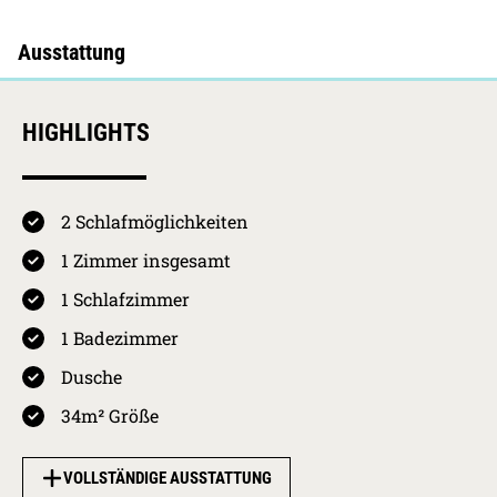
HIGHLIGHTS
2 Schlafmöglichkeiten
4.7 / 5
Kurkarten Erw.
Preis pro Person
1 Zimmer insgesamt
pro Nacht
01.05.2026 -
Westerland
1 Schlafzimmer
31.10.2026
HS
4,10
€
4.4
1 Badezimmer
01.11.2026 -
Westerland
Ausstattung
30.04.2027
NS
2,05
€
Dusche
30.04.2027 -
Westerland
34m² Größe
4.5
01.11.2027
HS
4,10
€
Sauberkeit
31.10.2027 -
Westerland
VOLLSTÄNDIGE AUSSTATTUNG
30.04.2028
NS
2,05
€