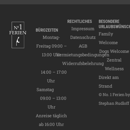
05.01.2027 -
20.03.2027
C Saison
69,00
€
20.03.2027 -
RECHTLICHES
BESONDERE
28.06.2027
B Saison
URLAUBSWÜNSC
99,00
€
Impressum
BÜROZEITEN
Family
28.06.2027 -
Montag-
Datenschutz
12.09.2027
A Saison
129,00
€
Welcome
Freitag 09:00 –
AGB
12.09.2027 -
Dogs Welcome
13:00 Uhr
Vermietungsbedingungen
31.10.2027
B Saison
99,00
€
Zentral
Widerrufsbelehrung
31.10.2027 -
Wellness
19.12.2027
C Saison
69,00
€
14:00 – 17:00
Direkt am
19.12.2027 -
Uhr
06.01.2028
A Saison
129,00
€
Strand
Samstag
Endreinigung
80,00
€
© No. 1 Ferien by
09:00 – 13:00
Stephan Rudloff
Uhr
Anreise täglich
ab 16:00 Uhr