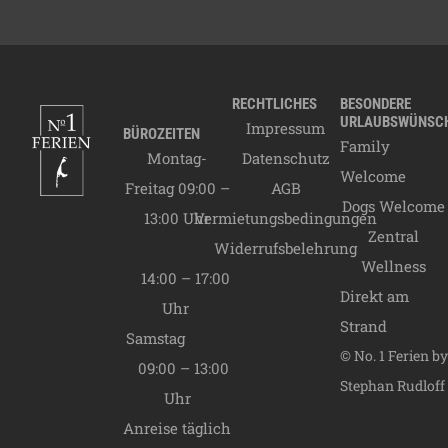
05.01.2027 -
20.03.2027
C Saison
97,00
€
20.03.2027 -
28.06.2027
B Saison
137,00
€
28.06.2027 -
RECHTLICHES
BESONDERE
12.09.2027
A Saison
URLAUBSWÜNSC
169,00
€
Impressum
BÜROZEITEN
Family
12.09.2027 -
Montag-
Datenschutz
31.10.2027
B Saison
137,00
€
Welcome
Freitag 09:00 –
AGB
31.10.2027 -
Dogs Welcome
13:00 Uhr
Vermietungsbedingungen
19.12.2027
C Saison
97,00
€
Zentral
Widerrufsbelehrung
19.12.2027 -
Wellness
06.01.2028
A Saison
169,00
€
14:00 – 17:00
Direkt am
Endreinigung
110,00
€
Uhr
Strand
Samstag
© No. 1 Ferien by
09:00 – 13:00
Stephan Rudloff
Uhr
Anreise täglich