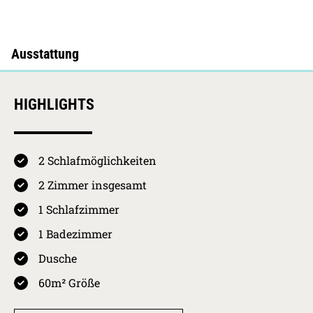
HIGHLIGHTS
2 Schlafmöglichkeiten
4.9 / 5
Kurkarten Erw.
Preis pro Person
2 Zimmer insgesamt
pro Nacht
01.05.2026 -
Westerland
1 Schlafzimmer
31.10.2026
HS
4,10
€
5
1 Badezimmer
01.11.2026 -
Westerland
Ausstattung
30.04.2027
NS
2,05
€
Dusche
30.04.2027 -
Westerland
60m² Größe
4.8
01.11.2027
HS
4,10
€
Sauberkeit
31.10.2027 -
Westerland