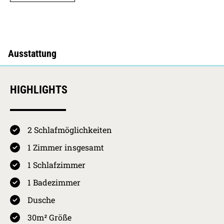
HIGHLIGHTS
2 Schlafmöglichkeiten
4.7 / 5
Kurkarten Erw.
Preis pro Person
1 Zimmer insgesamt
pro Nacht
01.05.2026 -
Westerland
1 Schlafzimmer
31.10.2026
HS
4,10
€
4.5
1 Badezimmer
01.11.2026 -
Westerland
Ausstattung
30.04.2027
NS
2,05
€
Dusche
30.04.2027 -
Westerland
30m² Größe
4.7
01.11.2027
HS
4,10
€