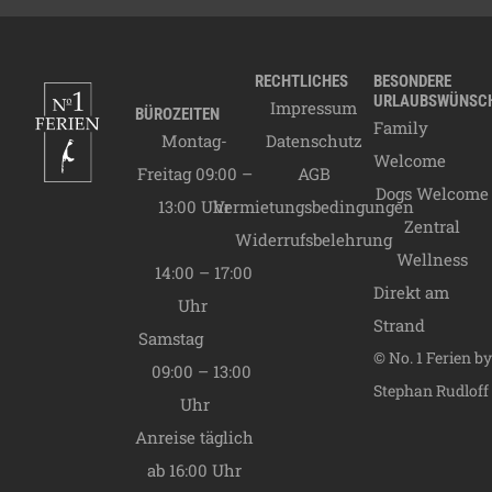
20.03.2027 -
28.06.2027
B Saison
80,00
€
28.06.2027 -
RECHTLICHES
BESONDERE
12.09.2027
A Saison
URLAUBSWÜNSC
109,00
€
Impressum
BÜROZEITEN
Family
12.09.2027 -
Montag-
Datenschutz
31.10.2027
B Saison
80,00
€
Welcome
Freitag 09:00 –
AGB
31.10.2027 -
Dogs Welcome
13:00 Uhr
Vermietungsbedingungen
19.12.2027
C Saison
55,00
€
Zentral
Widerrufsbelehrung
19.12.2027 -
Wellness
06.01.2028
A Saison
109,00
€
14:00 – 17:00
Direkt am
Endreinigung
95,00
€
Uhr
Strand
Samstag
© No. 1 Ferien by
09:00 – 13:00
Stephan Rudloff
Uhr
Anreise täglich
ab 16:00 Uhr