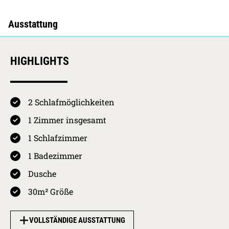
HIGHLIGHTS
2 Schlafmöglichkeiten
4.8 / 5
Kurkarten Erw.
Preis pro Person
1 Zimmer insgesamt
pro Nacht
01.05.2026 -
Westerland
1 Schlafzimmer
31.10.2026
HS
4,10
€
4.8
1 Badezimmer
01.11.2026 -
Westerland
Ausstattung
30.04.2027
NS
2,05
€
Dusche
30.04.2027 -
Westerland
30m² Größe
4.7
01.11.2027
HS
4,10
€
Sauberkeit
31.10.2027 -
Westerland
VOLLSTÄNDIGE AUSSTATTUNG
30.04.2028
NS
2,05
€