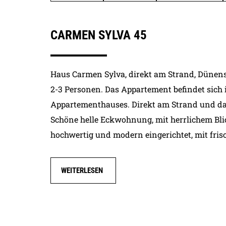
Vertragsgebühr
Miete
28.06.2026 - 13.09.2026
CARMEN SYLVA 45
13.09.2026 - 01.11.2026
01.11.2026 - 21.12.2026
21.12.2026 - 05.01.2027
Haus Carmen Sylva, direkt am Strand, Dünens
05.01.2027 - 20.03.2027
2-3 Personen. Das Appartement befindet sich 
20.03.2027 - 28.06.2027
Appartementhauses. Direkt am Strand und dab
28.06.2027 - 12.09.2027
Schöne helle Eckwohnung, mit herrlichem Bli
12.09.2027 - 31.10.2027
hochwertig und modern eingerichtet, mit fris
31.10.2027 - 19.12.2027
19.12.2027 - 06.01.2028
Endreinigung
WEITERLESEN