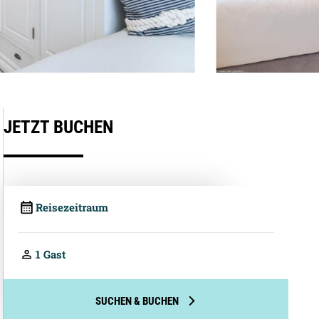
JETZT BUCHEN
Preis pro Person pro Nacht
4,10
€
4.9
2,05
€
Telefonische Beratung
4,10
€
2,05
€
10,00
€
10,00
€
10,00
€
33,00
€