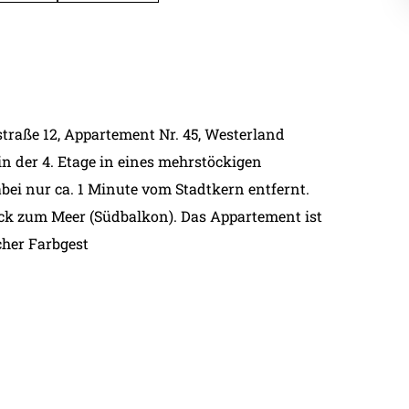
A Saison
B Saison
C Saison
A Saison
traße 12, Appartement Nr. 45, Westerland
C Saison
in der 4. Etage in eines mehrstöckigen
B Saison
ei nur ca. 1 Minute vom Stadtkern entfernt.
A Saison
ck zum Meer (Südbalkon). Das Appartement ist
B Saison
cher Farbgest
C Saison
A Saison