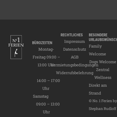
05.01.2027
A Saison
89,00
€
05.01.2027 -
20.03.2027
C Saison
49,00
€
20.03.2027 -
28.06.2027
B Saison
49,00
€
28.06.2027 -
RECHTLICHES
BESONDERE
12.09.2027
A Saison
URLAUBSWÜNSC
89,00
€
Impressum
BÜROZEITEN
Family
12.09.2027 -
Montag-
Datenschutz
31.10.2027
B Saison
49,00
€
Welcome
Freitag 09:00 –
AGB
31.10.2027 -
Dogs Welcome
13:00 Uhr
Vermietungsbedingungen
19.12.2027
C Saison
49,00
€
Zentral
Widerrufsbelehrung
19.12.2027 -
Wellness
06.01.2028
A Saison
89,00
€
14:00 – 17:00
Direkt am
Endreinigung
80,00
€
Uhr
Strand
Samstag
© No. 1 Ferien by
09:00 – 13:00
Stephan Rudloff
Uhr