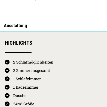
HIGHLIGHTS
2 Schlafmöglichkeiten
4.6 / 5
Kurkarten Erw.
Preis pro Person
2 Zimmer insgesamt
pro Nacht
01.05.2026 -
Westerland
1 Schlafzimmer
31.10.2026
HS
4,10
€
4.3
1 Badezimmer
01.11.2026 -
Westerland
Ausstattung
30.04.2027
NS
2,05
€
Dusche
30.04.2027 -
Westerland
24m² Größe
4.6
01.11.2027
HS
4,10
€