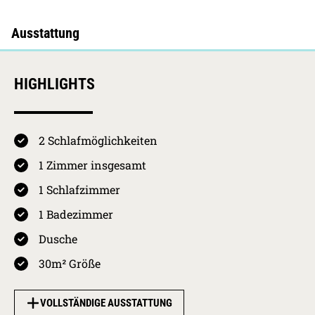
HIGHLIGHTS
2 Schlafmöglichkeiten
4.7 / 5
Kurkarten Erw.
Preis pro Person
1 Zimmer insgesamt
pro Nacht
01.05.2026 -
Westerland
1 Schlafzimmer
31.10.2026
HS
4,10
€
4.4
1 Badezimmer
01.11.2026 -
Westerland
Ausstattung
30.04.2027
NS
2,05
€
Dusche
30.04.2027 -
Westerland
30m² Größe
4.7
01.11.2027
HS
4,10
€
Sauberkeit
31.10.2027 -
Westerland
VOLLSTÄNDIGE AUSSTATTUNG
30.04.2028
NS
2,05
€