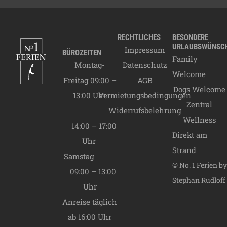
20.03.2027 -
28.06.2027
B Saison
55,00
€
28.06.2027 -
RECHTLICHES
BESONDERE
12.09.2027
A Saison
URLAUBSWÜNSC
82,00
€
Impressum
BÜROZEITEN
Family
12.09.2027 -
Montag-
Datenschutz
31.10.2027
B Saison
55,00
€
Welcome
Freitag 09:00 –
AGB
31.10.2027 -
Dogs Welcome
13:00 Uhr
Vermietungsbedingungen
19.12.2027
C Saison
55,00
€
Zentral
Widerrufsbelehrung
19.12.2027 -
Wellness
06.01.2028
A Saison
82,00
€
14:00 – 17:00
Direkt am
Endreinigung
80,00
€
Uhr
Strand
Samstag
© No. 1 Ferien by
09:00 – 13:00
Stephan Rudloff
Uhr
Anreise täglich
ab 16:00 Uhr